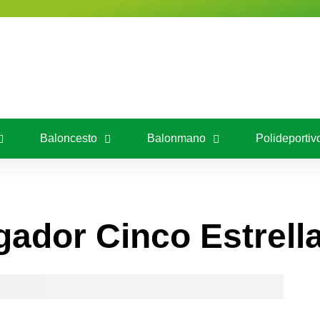
alladolid
Fútbol
Baloncesto
Balon
portivo
Entrevistas
Música
Cine y Televis
Baloncesto
Balonmano
Polideportiv
gador Cinco Estrell