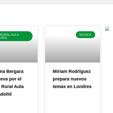
 RURAL AULA
MÚSICA
URAL
na Bergara
Miriam Rodríguez
eva por el
prepara nuevos
 Rural Aula
temas en Londres
adolid