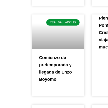
Plen
REAL VALLADOLID
Ponf
Cris
viaj
muc
Comienzo de
pretemporada y
llegada de Enzo
Boyomo