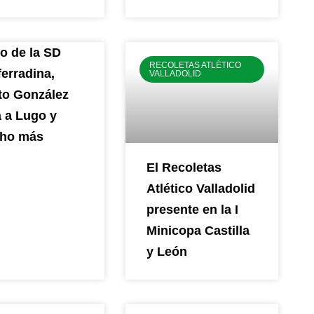
o de la SD
RECOLETAS ATLÉTICO
erradina,
VALLADOLID
to González
a a Lugo y
ho más
El Recoletas
Atlético Valladolid
presente en la I
Minicopa Castilla
y León