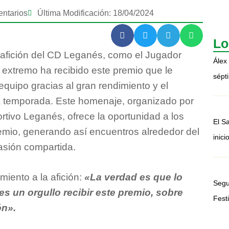
ntarios
Última Modificación: 18/04/2024
Lo
 afición del CD Leganés, como el Jugador
Álex
 extremo ha recibido este premio que le
sépt
quipo gracias al gran rendimiento y el
a temporada. Este homenaje, organizado por
rtivo Leganés, ofrece la oportunidad a los
El S
premio, generando así encuentros alrededor del
inic
pasión compartida.
iento a la afición:
«La verdad es que lo
Segu
es un orgullo recibir este premio, sobre
Festi
ón».