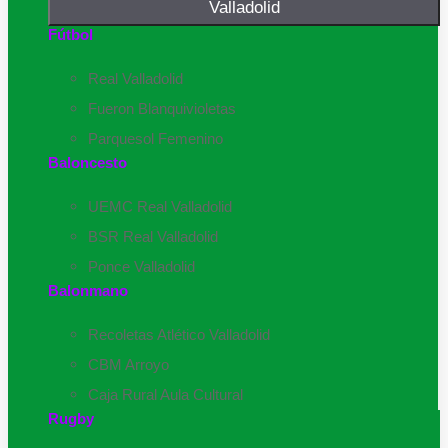
Valladolid
Fútbol
Real Valladolid
Fueron Blanquivioletas
Parquesol Femenino
Baloncesto
UEMC Real Valladolid
BSR Real Valladolid
Ponce Valladolid
Balonmano
Recoletas Atlético Valladolid
CBM Arroyo
Caja Rural Aula Cultural
Rugby