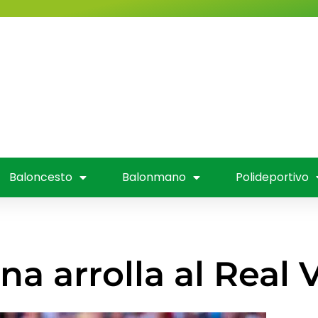
Valladolid
Fútbol
Baloncesto
nmano
Polideportivo
Entrevistas
Mús
 Televisión
Baloncesto
Balonmano
Polideportivo
na arrolla al Real 