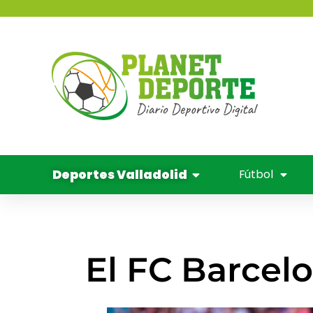
contenido
Deportes 
Balo
Cine y
Deportes Valladolid
Fútbol
El FC Barcelo