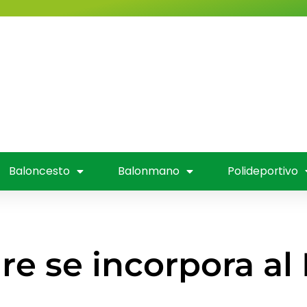
Valladolid
Fútbol
Baloncesto
nmano
Polideportivo
Entrevistas
Mús
 Televisión
Baloncesto
Balonmano
Polideportivo
ire se incorpora a