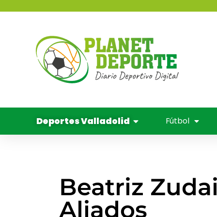
contenido
Deportes 
Balo
Cine y
Deportes Valladolid
Fútbol
Beatriz Zuda
Aliados