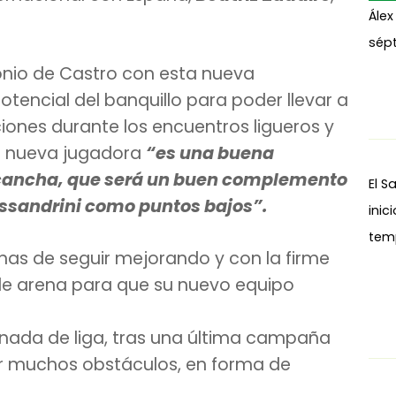
Álex
sépt
tonio de Castro con esta nueva
otencial del banquillo para poder llevar a
ones durante los encuentros ligueros y
la nueva jugadora
“es una buena
a cancha, que será un buen complemento
El S
essandrini como puntos bajos”.
inic
tem
anas de seguir mejorando y con la firme
 de arena para que su nuevo equipo
rnada de liga, tras una última campaña
ar muchos obstáculos, en forma de