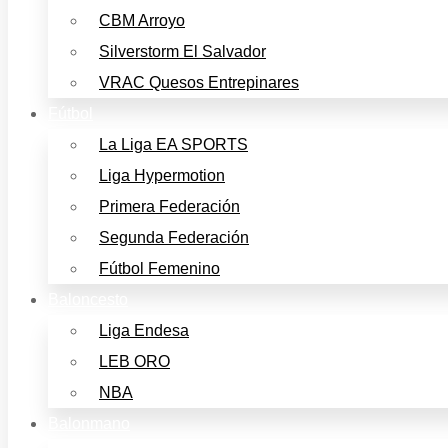
CBM Arroyo
Silverstorm El Salvador
VRAC Quesos Entrepinares
Fútbol
La Liga EA SPORTS
Liga Hypermotion
Primera Federación
Segunda Federación
Fútbol Femenino
Baloncesto
Liga Endesa
LEB ORO
NBA
Balonmano