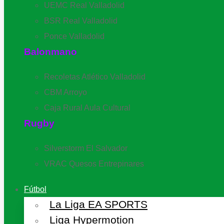
UEMC Real Valladolid
BSR Real Valladolid
Ponce Valladolid
Balonmano
Recoletas Atlético Valladolid
CBM Arroyo
Caja Rural Aula Cultural
Rugby
Silverstorm El Salvador
VRAC Quesos Entrepinares
Fútbol
La Liga EA SPORTS
Liga Hypermotion