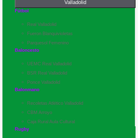
Valladolid
Fútbol
Real Valladolid
Fueron Blanquivioletas
Parquesol Femenino
Baloncesto
UEMC Real Valladolid
BSR Real Valladolid
Ponce Valladolid
Balonmano
Recoletas Atlético Valladolid
CBM Arroyo
Caja Rural Aula Cultural
Rugby