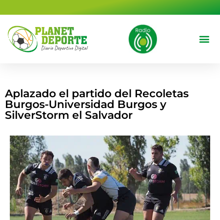
contenido
Deportes 
Cine y T
Aplazado el partido del Recoletas
Burgos-Universidad Burgos y
SilverStorm el Salvador