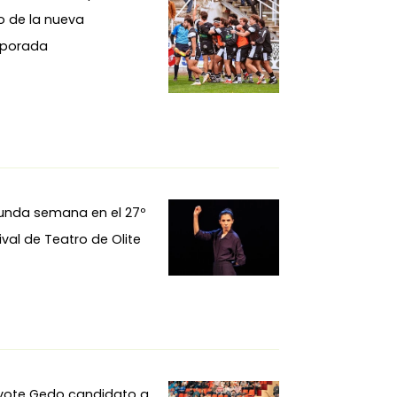
io de la nueva
porada
unda semana en el 27º
ival de Teatro de Olite
ivote Gedo candidato a