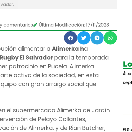
lvador.
y comentarios
Última Modificación: 17/11/2023
bución alimentaria
Alimerka h
a
 Rugby El Salvador
para la temporada
Lo
er patrocinio en Pucela. Alimerka
Álex
arte activa de la sociedad, en esta
sépt
equipo con gran arraigo social que
 en el supermercado Alimerka de Jardín
ervención de Pelayo Collantes,
ación de Alimerka, y de Rian Butcher,
El S