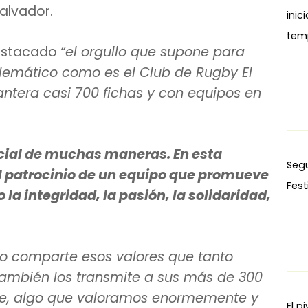
Salvador.
inic
tem
estacado
“el orgullo que supone para
emático como es el Club de Rugby El
ntera casi 700 fichas y con equipos en
ocial de muchas maneras. En esta
Seg
l patrocinio de un equipo que promueve
Fest
a integridad, la pasión, la solidaridad,
lo comparte esos valores que tanto
 también los transmite a sus más de 300
se, algo que valoramos enormemente y
El p