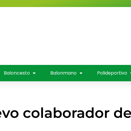
Valladolid
Fútbol
Baloncesto
nmano
Polideportivo
Entrevistas
Mús
 Televisión
Baloncesto
Balonmano
Polideportivo
vo colaborador de