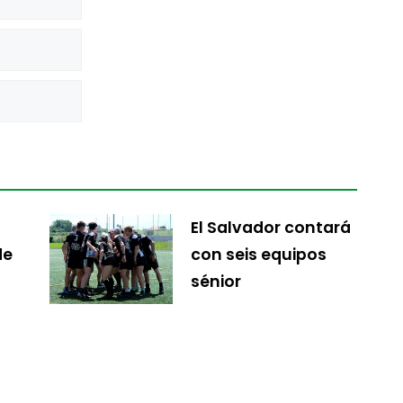
El Salvador contará
de
con seis equipos
sénior