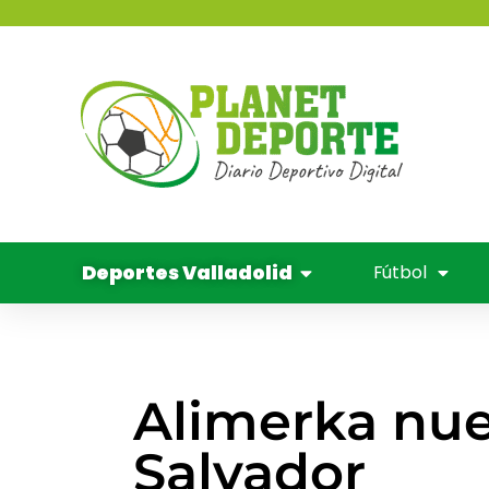
contenido
Deportes 
Balo
Cine y
Deportes Valladolid
Fútbol
Alimerka nue
Salvador