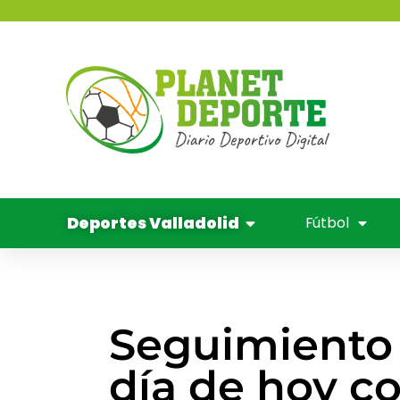
contenido
Deportes 
Balo
Cine y
Deportes Valladolid
Fútbol
Seguimiento a
día de hoy c