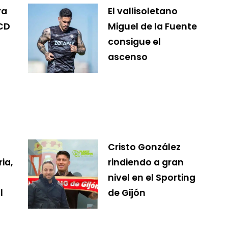
ra
El vallisoletano
CD
Miguel de la Fuente
consigue el
ascenso
Cristo González
ia,
rindiendo a gran
nivel en el Sporting
l
de Gijón