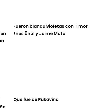
Fueron blanquivioletas con Timor,
 en
Enes Ünal y Jaime Mata
ón
n
Que fue de Rukavina
eño