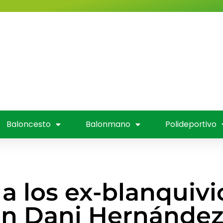
Valladolid
Fútbol
Baloncesto
nmano
Polideportivo
Entrevistas
Mús
 Televisión
Baloncesto
Balonmano
Polideportivo
 los ex-blanquivio
on Dani Hernánde