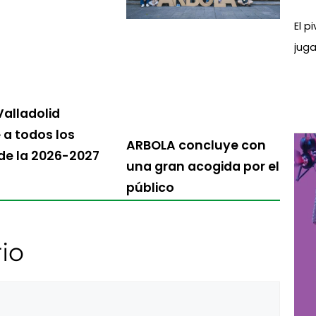
El p
juga
Valladolid
a todos los
ARBOLA concluye con
 de la 2026-2027
una gran acogida por el
público
io