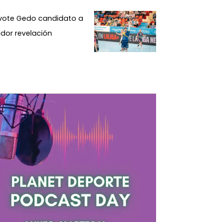
ivote Gedo candidato a
dor revelación