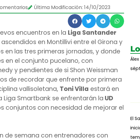
comentarios
Última Modificación: 14/10/2023
uevos encuentros en la
Liga Santander
scendidos en Montillivi entre el Girona y
Lo
os en las tres primeras jornadas, y donde
Álex
s en el conjunto pucelano, con
sépt
nedy y pendientes de si Shon Weissman
os de recordar que enfrente por primera
iplina vallisoletana,
Toni Villa
estará en
la Liga Smartbank se enfrentarán la
UD
 conjuntos con necesidad de mejorar el
El S
inic
 fin de semana con entrenadores con
tem