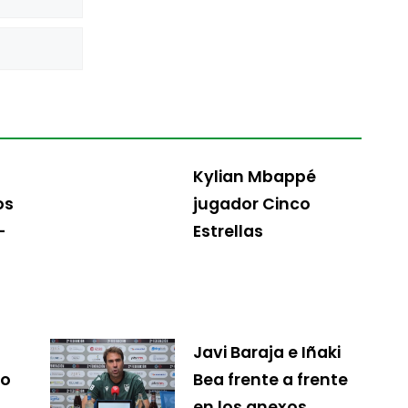
Kylian Mbappé
os
jugador Cinco
-
Estrellas
Javi Baraja e Iñaki
io
Bea frente a frente
en los anexos