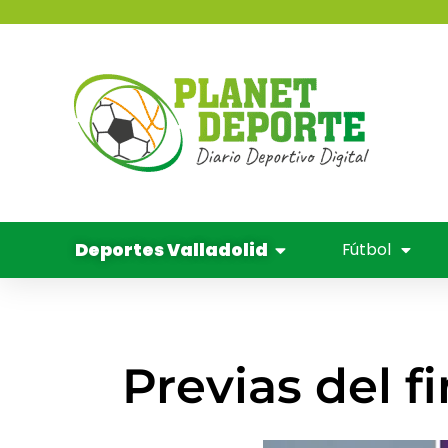
contenido
Deportes 
Balo
Cine y
Deportes Valladolid
Fútbol
Previas del 