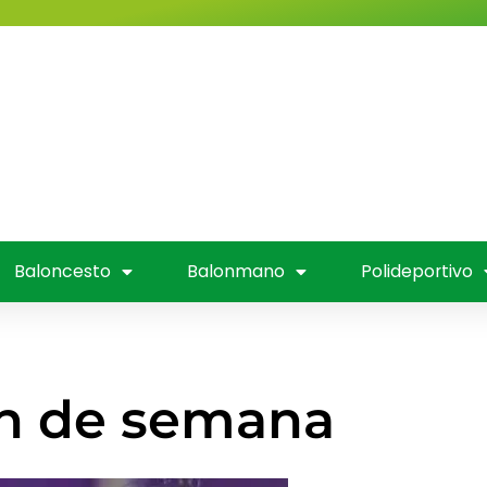
Valladolid
Fútbol
Baloncesto
nmano
Polideportivo
Entrevistas
Mús
 Televisión
Baloncesto
Balonmano
Polideportivo
fin de semana