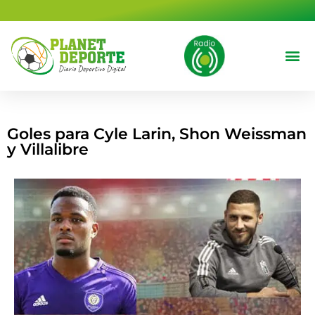
contenido
Deportes 
Cine y T
Goles para Cyle Larin, Shon Weissman
y Villalibre