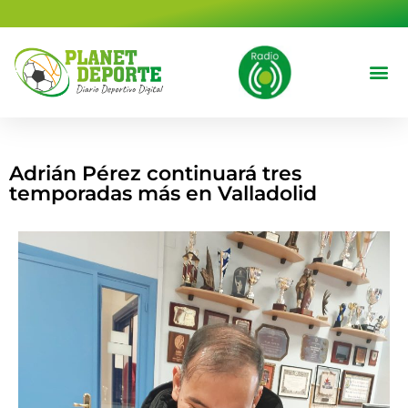
contenido
Deportes 
Cine y T
Adrián Pérez continuará tres
temporadas más en Valladolid