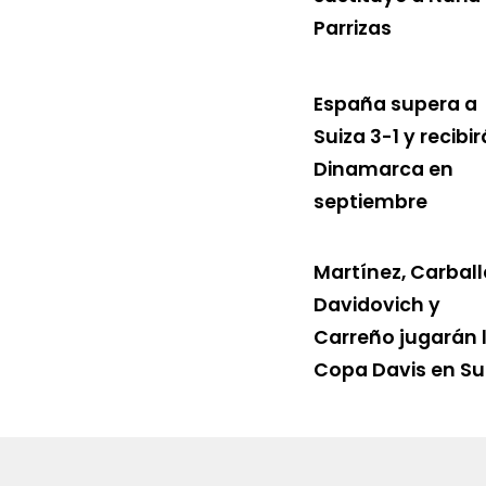
Parrizas
España supera a
Suiza 3-1 y recibir
Dinamarca en
septiembre
Martínez, Carball
Davidovich y
Carreño jugarán 
Copa Davis en Su