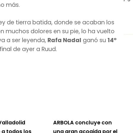
o más.
 rey de tierra batida, donde se acaban los
con muchos dolores en su pie, lo ha vuelto
va a ser leyenda,
Rafa Nadal
ganó su
14º
final de ayer a Ruud.
Valladolid
ARBOLA concluye con
a todos los
una gran acogida por el