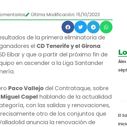
comentarios
Última Modificación: 15/10/2023
esultados de la primera eliminatoria de
ganadores el
CD Tenerife y el Girona
Lo
D Eibar y que a partir del próximo fin de
Álex
quipo en ascender a la Liga Santander
sépt
mería.
ero
Paco Vallejo
del Contrataque, sobre
 Miguel Capel
hablando de la actualidad
ategoría, con las salidas y renovaciones,
 Precisamente otro de los conjuntos que
El S
Valladolid anuncia la renovación de
inic