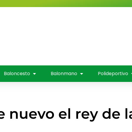
Valladolid
Fútbol
Baloncesto
nmano
Polideportivo
Entrevistas
Mús
 Televisión
Baloncesto
Balonmano
Polideportivo
 nuevo el rey de la