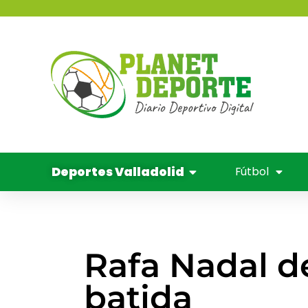
contenido
Deportes 
Balo
Cine y
Deportes Valladolid
Fútbol
Rafa Nadal de
batida