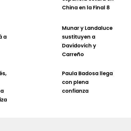
China en la Final 8
Munar y Landaluce
á a
sustituyen a
Davidovich y
Carreño
és,
Paula Badosa llega
con plena
la
confianza
iza